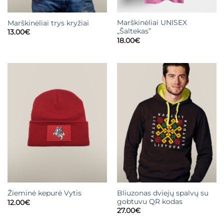
Marškinėliai UNISEX
Marškinėliai trys kryžiai
„Šaltekas”
13.00
€
18.00
€
Bliuzonas dviejų spalvų su
Žieminė kepurė Vytis
gobtuvu QR kodas
12.00
€
27.00
€