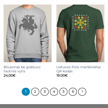
Bliuzonas be gobtuvo
Lietuvos Polo marškinėliai
tautinis vytis
QR kodas
24.00
€
19.00
€
1
2
3
4
5
6