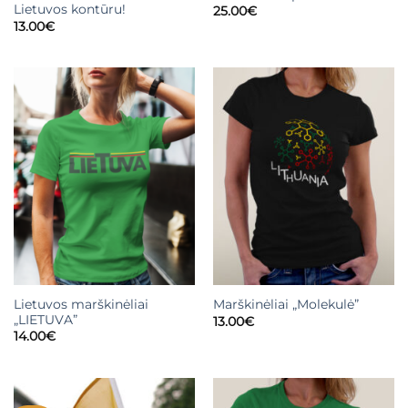
Lietuvos kontūru!
25.00
€
13.00
€
Lietuvos marškinėliai
Marškinėliai „Molekulė”
„LIETUVA”
13.00
€
14.00
€