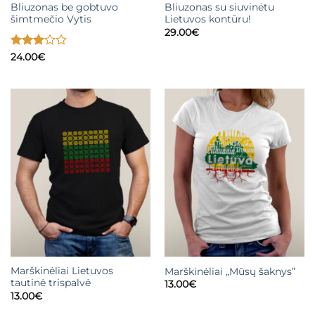
Bliuzonas be gobtuvo
Bliuzonas su siuvinėtu
šimtmečio Vytis
Lietuvos kontūru!
29.00
€
Įvertinimas:
24.00
€
3
iš 5
Marškinėliai Lietuvos
Marškinėliai „Mūsų šaknys”
tautinė trispalvė
13.00
€
13.00
€