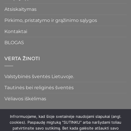
Atsiskaitymas
Pirkimo, pristatymo ir grąžinimo sąlygos
Kontaktai
BLOGAS
VERTA ŽINOTI
Valstybinės šventės Lietuvoje.
Tautinės bei religinės šventės
Vėliavos iškėlimas
Infrormuojame, kad šioje svetainėje naudojami slapukai (angl.
cookies). Paspaudę migtuką "SUTINKU" arba naršydami toliau
patvirtinsite savo sutikimą. Bet kada galėsite atšaukti savo