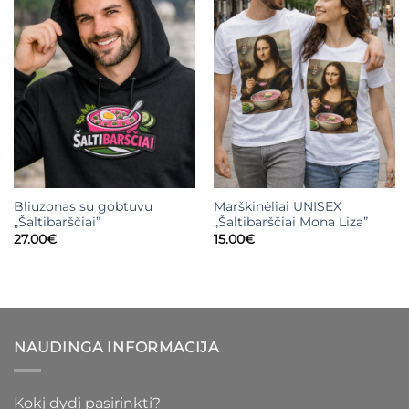
Bliuzonas su gobtuvu
Marškinėliai UNISEX
„Šaltibarščiai”
„Šaltibarščiai Mona Liza”
27.00
€
15.00
€
NAUDINGA INFORMACIJA
Kokį dydį pasirinkti?