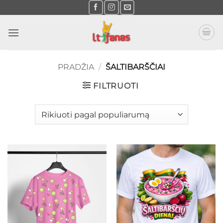
Skip
to
content
PRADŽIA
/
ŠALTIBARŠČIAI
FILTRUOTI