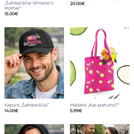
„Šaltibarščiai Whistler’s
20.00
€
Mother”
15.00
€
Kepurė „Šaltibarščiai”
Maišelis „Kas pietums?”
14.00
€
5.99
€