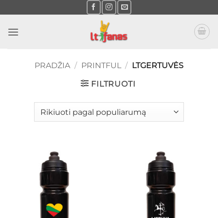
Skip
to
content
PRADŽIA
/
PRINTFUL
/
LTGERTUVĖS
FILTRUOTI