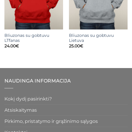
Bliuzonas su gobtuvu
Bliuzonas su gobtuvu
LTfanas
Lietuva
24.00
€
25.00
€
NAUDINGA INFORMACIJA
Kokį dydį pasirinkti?
Atsiskaitymas
Pirkimo, pristatymo ir grąžinimo sąlygos